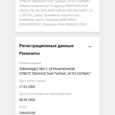
ОТВЕТСТВЕННОСТЬЮ "БАРЫС-АГРО-СЕРВИС",
Зарегистрирован(а) по адресу АЛМАТИНСКАЯ
ОБЛАСТЬ, КЕГЕНСКИЙ РАЙОН, КЕГЕНСКИЙ С.О.,
С.КЕГЕН, улица Таглымгазы Ыдырысулы
Байжанов, дом 9, Присвоен БИН (ИНН)
000140006252, Присвоен РНН 090800211543
Регистрационные данные
Реквизиты
Наименование
ТОВАРИЩЕСТВО С ОГРАНИЧЕННОЙ
ОТВЕТСТВЕННОСТЬЮ "БАРЫС-АГРО-СЕРВИС"
Дата регистрации
17.01.2000
Дата постановки на налоговый учет
08.08.2006
КАТО
194430100