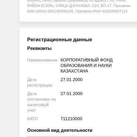
КАЗАХСТАНА, Зарегистрирован(а) по адресу Г.АСТАНА,
РАЙОН ЕСИЛЬ, УЛИЦА Д.КУНАЕВА, 12/1, ВП-17, Присвоен
БИН (ИНН) 000140006150, Присвоен РНН 620200007114
Регистрационные данные
Реквизиты
Наименование
КОРПОРАТИВНЫЙ ФОНД
ОБРАЗОВАНИЯ И НАУКИ
КАЗАХСТАНА
Дата
27.01.2000
регистрации
Дата
27.01.2000
постановки на
налоговый
учет
КАТО
711210000
Основной вид деятельности