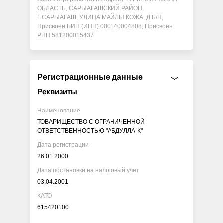
ОБЛАСТЬ, САРЫАГАШСКИЙ РАЙОН,
Г.САРЫАГАШ, УЛИЦА МАЙЛЫ КОЖА, Д.Б/Н,
Присвоен БИН (ИНН) 000140004808, Присвоен
РНН 581200015437
Регистрационные данные
Реквизиты
Наименование
ТОВАРИЩЕСТВО С ОГРАНИЧЕННОЙ
ОТВЕТСТВЕННОСТЬЮ "АБДУЛЛА-К"
Дата регистрации
26.01.2000
Дата постановки на налоговый учет
03.04.2001
КАТО
615420100