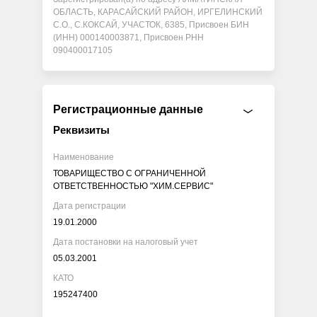
ОБЛАСТЬ, КАРАСАЙСКИЙ РАЙОН, ИРГЕЛИНСКИЙ
С.О., С.КОКСАЙ, УЧАСТОК, 6385, Присвоен БИН
(ИНН) 000140003871, Присвоен РНН
090400017105
Регистрационные данные
Реквизиты
Наименование
ТОВАРИЩЕСТВО С ОГРАНИЧЕННОЙ
ОТВЕТСТВЕННОСТЬЮ "ХИМ.СЕРВИС"
Дата регистрации
19.01.2000
Дата постановки на налоговый учет
05.03.2001
КАТО
195247400