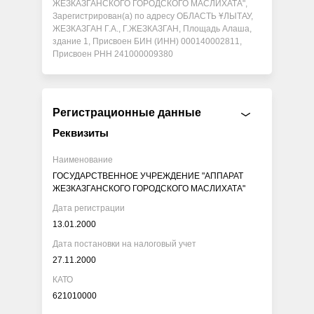
ЖЕЗКАЗГАНСКОГО ГОРОДСКОГО МАСЛИХАТА",
Зарегистрирован(а) по адресу ОБЛАСТЬ ҰЛЫТАУ,
ЖЕЗКАЗГАН Г.А., Г.ЖЕЗКАЗГАН, Площадь Алаша,
здание 1, Присвоен БИН (ИНН) 000140002811,
Присвоен РНН 241000009380
Регистрационные данные
Реквизиты
Наименование
ГОСУДАРСТВЕННОЕ УЧРЕЖДЕНИЕ "АППАРАТ
ЖЕЗКАЗГАНСКОГО ГОРОДСКОГО МАСЛИХАТА"
Дата регистрации
13.01.2000
Дата постановки на налоговый учет
27.11.2000
КАТО
621010000