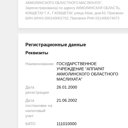
АКМОЛИНСКОГО ОБЛАСТНОГО МАСЛИХАТА",
Зарегистрирован(а) по адресу АКМОЛИНСКАЯ ОБЛАСТЬ,
КОКШЕТАУ Г.А., Г.КОКШЕТАУ, улица Абая, дом 83, Присвоен
БИН (ИНН) 000140002702, Присвоен РНН 031400074073
Регистрационные данные
Реквизиты
Наименование
ГОСУДАРСТВЕННОЕ
УЧРЕЖДЕНИЕ "АППАРАТ
АКМОЛИНСКОГО ОБЛАСТНОГО
МАСЛИХАТА"
Дата
26.01.2000
регистрации
Дата
21.06.2002
постановки на
налоговый
учет
КАТО
111010000