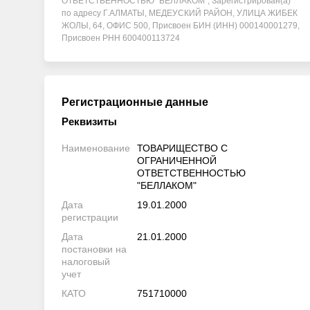
ОТВЕТСТВЕННОСТЬЮ "БЕЛЛАКОМ", Зарегистрирован(а)
по адресу Г.АЛМАТЫ, МЕДЕУСКИЙ РАЙОН, УЛИЦА ЖИБЕК
ЖОЛЫ, 64, ОФИС 500, Присвоен БИН (ИНН) 000140001279,
Присвоен РНН 600400113724
Регистрационные данные
Реквизиты
Наименование
ТОВАРИЩЕСТВО С
ОГРАНИЧЕННОЙ
ОТВЕТСТВЕННОСТЬЮ
"БЕЛЛАКОМ"
Дата
19.01.2000
регистрации
Дата
21.01.2000
постановки на
налоговый
учет
КАТО
751710000