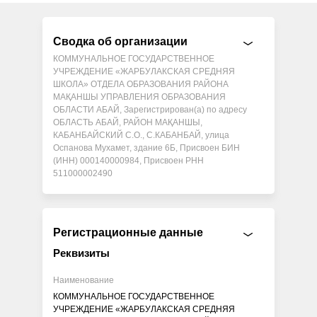
Сводка об организации
КОММУНАЛЬНОЕ ГОСУДАРСТВЕННОЕ
УЧРЕЖДЕНИЕ «ЖАРБУЛАКСКАЯ СРЕДНЯЯ
ШКОЛА» ОТДЕЛА ОБРАЗОВАНИЯ РАЙОНА
МАҚАНШЫ УПРАВЛЕНИЯ ОБРАЗОВАНИЯ
ОБЛАСТИ АБАЙ, Зарегистрирован(а) по адресу
ОБЛАСТЬ АБАЙ, РАЙОН МАҚАНШЫ,
КАБАНБАЙСКИЙ С.О., С.КАБАНБАЙ, улица
Оспанова Мухамет, здание 6Б, Присвоен БИН
(ИНН) 000140000984, Присвоен РНН
511000002490
Регистрационные данные
Реквизиты
Наименование
КОММУНАЛЬНОЕ ГОСУДАРСТВЕННОЕ
УЧРЕЖДЕНИЕ «ЖАРБУЛАКСКАЯ СРЕДНЯЯ