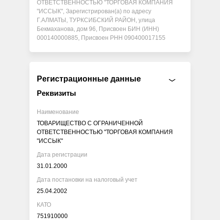
ОТВЕТСТВЕННОСТЬЮ "ТОРГОВАЯ КОМПАНИЯ
"ИССЫК", Зарегистрирован(а) по адресу
Г.АЛМАТЫ, ТУРКСИБСКИЙ РАЙОН, улица
Бекмаханова, дом 96, Присвоен БИН (ИНН)
000140000885, Присвоен РНН 090400017155
Регистрационные данные
Реквизиты
Наименование
ТОВАРИЩЕСТВО С ОГРАНИЧЕННОЙ
ОТВЕТСТВЕННОСТЬЮ "ТОРГОВАЯ КОМПАНИЯ
"ИССЫК"
Дата регистрации
31.01.2000
Дата постановки на налоговый учет
25.04.2002
КАТО
751910000