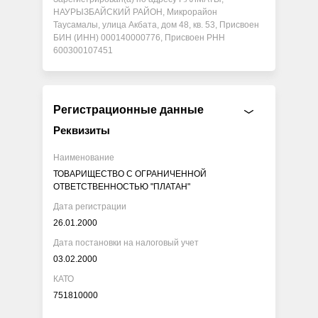
НАУРЫЗБАЙСКИЙ РАЙОН, Микрорайон
Таусамалы, улица Акбата, дом 48, кв. 53, Присвоен
БИН (ИНН) 000140000776, Присвоен РНН
600300107451
Регистрационные данные
Реквизиты
Наименование
ТОВАРИЩЕСТВО С ОГРАНИЧЕННОЙ
ОТВЕТСТВЕННОСТЬЮ "ПЛАТАН"
Дата регистрации
26.01.2000
Дата постановки на налоговый учет
03.02.2000
КАТО
751810000