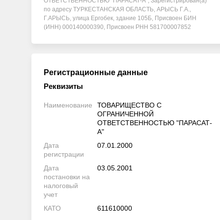
ОТВЕТСТВЕННОСТЬЮ "ПАРАСАТ-А", Зарегистрирован(а)
по адресу ТУРКЕСТАНСКАЯ ОБЛАСТЬ, АРЫСЬ Г.А.,
Г.АРЫСЬ, улица Ергобек, здание 105Б, Присвоен БИН
(ИНН) 000140000390, Присвоен РНН 581700007852
Регистрационные данные
Реквизиты
Наименование
ТОВАРИЩЕСТВО С
ОГРАНИЧЕННОЙ
ОТВЕТСТВЕННОСТЬЮ "ПАРАСАТ-
А"
Дата
07.01.2000
регистрации
Дата
03.05.2001
постановки на
налоговый
учет
КАТО
611610000