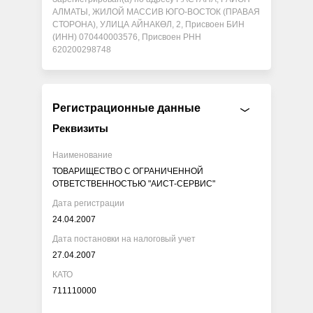
АЛМАТЫ, ЖИЛОЙ МАССИВ ЮГО-ВОСТОК (ПРАВАЯ
СТОРОНА), УЛИЦА АЙНАКӨЛ, 2, Присвоен БИН
(ИНН) 070440003576, Присвоен РНН
620200298748
Регистрационные данные
Реквизиты
Наименование
ТОВАРИЩЕСТВО С ОГРАНИЧЕННОЙ
ОТВЕТСТВЕННОСТЬЮ "АИСТ-СЕРВИС"
Дата регистрации
24.04.2007
Дата постановки на налоговый учет
27.04.2007
КАТО
711110000