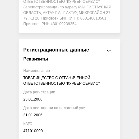
ОТВЕТСТВЕННОСТЬЮ "КУРЬЕР СЕРВИС",
Зарегистрирован(а) по адресу МАНГИСТАУСКАЯ
ОБЛАСТЬ, АКТАУ Г.А., Г.АКТАУ, МИКРОРАЙОН 27,
79, КВ 20, Присвоен БИН (ИНН) 060140018561,
Присвоен РНН 430100239254
Регистрационные данные
Реквизиты
Наименование
ТОВАРИЩЕСТВО С ОГРАНИЧЕННОЙ
ОТВЕТСТВЕННОСТЬЮ "КУРЬЕР СЕРВИС"
Дата регистрации
25.01.2006
Дата постановки на налоговый учет
31.01.2006
КАТО
471010000