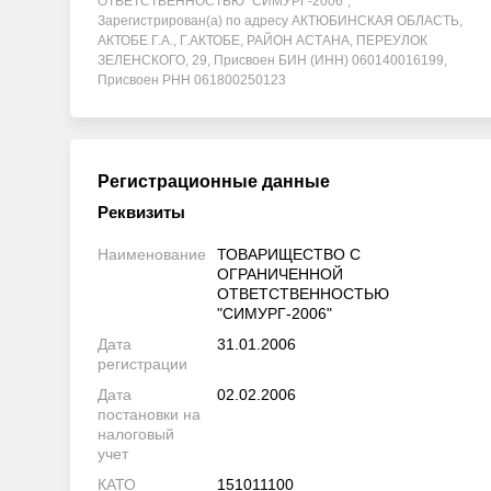
ОТВЕТСТВЕННОСТЬЮ "СИМУРГ-2006",
Зарегистрирован(а) по адресу АКТЮБИНСКАЯ ОБЛАСТЬ,
АКТОБЕ Г.А., Г.АКТОБЕ, РАЙОН АСТАНА, ПЕРЕУЛОК
ЗЕЛЕНСКОГО, 29, Присвоен БИН (ИНН) 060140016199,
Присвоен РНН 061800250123
Регистрационные данные
Реквизиты
Наименование
ТОВАРИЩЕСТВО С
ОГРАНИЧЕННОЙ
ОТВЕТСТВЕННОСТЬЮ
"СИМУРГ-2006"
Дата
31.01.2006
регистрации
Дата
02.02.2006
постановки на
налоговый
учет
КАТО
151011100