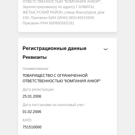
ОТВЕТСТВЕННОСТЬЮ "КОМПАНИЯ АНКОР",
Зарегистрирован(а) по адресу Г.АЛМАТЫ,
ЖЕТЫСУСКИЙ РАЙОН, улица Жансугуров, дом
194, Присвоен БИН (ИНН) 060140015606,
Присвоен РНН 600900565291
Регистрационные данные
Реквизиты
Наименование
ТОВАРИЩЕСТВО С ОГРАНИЧЕННОЙ
ОТВЕТСТВЕННОСТЬЮ "КОМПАНИЯ АНКОР"
Дата регистрации
25.01.2006
Дата постановки на налоговый учет
01.02.2006
КАТО
751510000