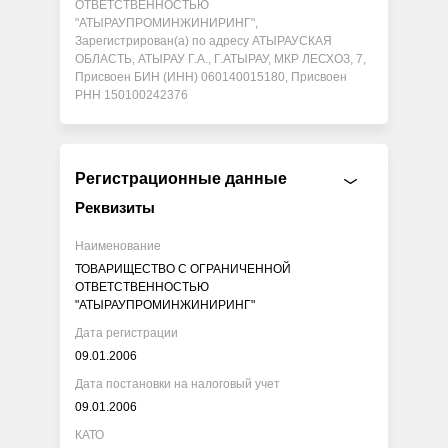
ОТВЕТСТВЕННОСТЬЮ
"АТЫРАУПРОМИНЖИНИРИНГ",
Зарегистрирован(а) по адресу АТЫРАУСКАЯ
ОБЛАСТЬ, АТЫРАУ Г.А., Г.АТЫРАУ, МКР ЛЕСХОЗ, 7,
Присвоен БИН (ИНН) 060140015180, Присвоен
РНН 150100242376
Регистрационные данные
Реквизиты
Наименование
ТОВАРИЩЕСТВО С ОГРАНИЧЕННОЙ
ОТВЕТСТВЕННОСТЬЮ
"АТЫРАУПРОМИНЖИНИРИНГ"
Дата регистрации
09.01.2006
Дата постановки на налоговый учет
09.01.2006
КАТО