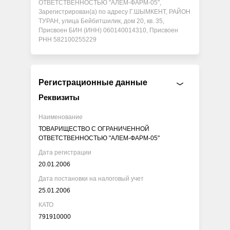
ОТВЕТСТВЕННОСТЬЮ "АЛЕМ-ФАРМ-05",
Зарегистрирован(а) по адресу Г.ШЫМКЕНТ, РАЙОН
ТУРАН, улица Бейбитшилик, дом 20, кв. 35,
Присвоен БИН (ИНН) 060140014310, Присвоен
РНН 582100255229
Регистрационные данные
Реквизиты
Наименование
ТОВАРИЩЕСТВО С ОГРАНИЧЕННОЙ
ОТВЕТСТВЕННОСТЬЮ "АЛЕМ-ФАРМ-05"
Дата регистрации
20.01.2006
Дата постановки на налоговый учет
25.01.2006
КАТО
791910000