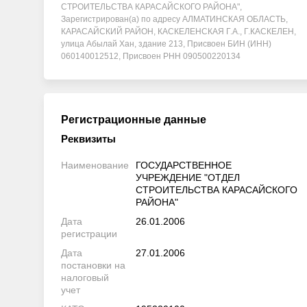
СТРОИТЕЛЬСТВА КАРАСАЙСКОГО РАЙОНА",
Зарегистрирован(а) по адресу АЛМАТИНСКАЯ ОБЛАСТЬ,
КАРАСАЙСКИЙ РАЙОН, КАСКЕЛЕНСКАЯ Г.А., Г.КАСКЕЛЕН,
улица Абылай Хан, здание 213, Присвоен БИН (ИНН)
060140012512, Присвоен РНН 090500220134
Регистрационные данные
Реквизиты
Наименование
ГОСУДАРСТВЕННОЕ
УЧРЕЖДЕНИЕ "ОТДЕЛ
СТРОИТЕЛЬСТВА КАРАСАЙСКОГО
РАЙОНА"
Дата
26.01.2006
регистрации
Дата
27.01.2006
постановки на
налоговый
учет