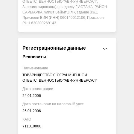
ОТВЕТСТВЕННОСТЬЮ "АВИ-УНИВЕРСАЛ",
Зарегистрирован(а) по адресу Г.АСТАНА, РАЙОН
САРЫАРКА, улица Бейбітшілік, здание 33/1,
Присвоен БИН (ИНН) 060140012106, Присвоен
РНН 620300269143
Регистрационные данные
Реквизиты
Наименование
ТОВАРИЩЕСТВО С ОГРАНИЧЕННОЙ
ОТВЕТСТВЕННОСТЬЮ "АВИ-УНИВЕРСАЛ"
Дата регистрации
24.01.2006
Дата постановки на налоговый учет
25.01.2006
КАТО
711310000