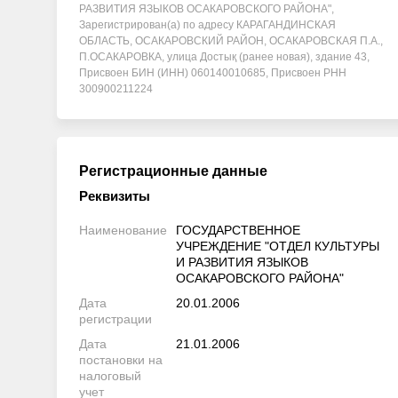
РАЗВИТИЯ ЯЗЫКОВ ОСАКАРОВСКОГО РАЙОНА",
Зарегистрирован(а) по адресу КАРАГАНДИНСКАЯ
ОБЛАСТЬ, ОСАКАРОВСКИЙ РАЙОН, ОСАКАРОВСКАЯ П.А.,
П.ОСАКАРОВКА, улица Достық (ранее новая), здание 43,
Присвоен БИН (ИНН) 060140010685, Присвоен РНН
300900211224
Регистрационные данные
Реквизиты
Наименование
ГОСУДАРСТВЕННОЕ
УЧРЕЖДЕНИЕ "ОТДЕЛ КУЛЬТУРЫ
И РАЗВИТИЯ ЯЗЫКОВ
ОСАКАРОВСКОГО РАЙОНА"
Дата
20.01.2006
регистрации
Дата
21.01.2006
постановки на
налоговый
учет