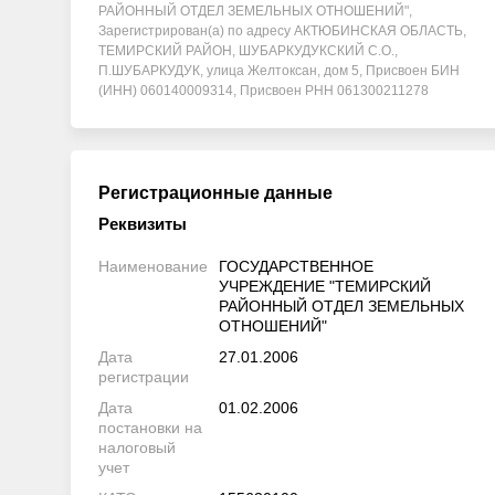
РАЙОННЫЙ ОТДЕЛ ЗЕМЕЛЬНЫХ ОТНОШЕНИЙ",
Зарегистрирован(а) по адресу АКТЮБИНСКАЯ ОБЛАСТЬ,
ТЕМИРСКИЙ РАЙОН, ШУБАРКУДУКСКИЙ С.О.,
П.ШУБАРКУДУК, улица Желтоксан, дом 5, Присвоен БИН
(ИНН) 060140009314, Присвоен РНН 061300211278
Регистрационные данные
Реквизиты
Наименование
ГОСУДАРСТВЕННОЕ
УЧРЕЖДЕНИЕ "ТЕМИРСКИЙ
РАЙОННЫЙ ОТДЕЛ ЗЕМЕЛЬНЫХ
ОТНОШЕНИЙ"
Дата
27.01.2006
регистрации
Дата
01.02.2006
постановки на
налоговый
учет