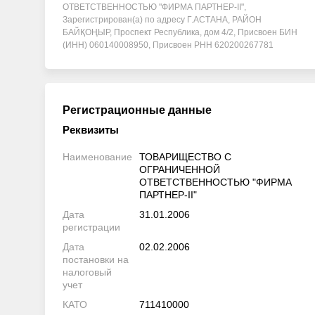
ОТВЕТСТВЕННОСТЬЮ "ФИРМА ПАРТНЕР-ІІ",
Зарегистрирован(а) по адресу Г.АСТАНА, РАЙОН
БАЙҚОҢЫР, Проспект Республика, дом 4/2, Присвоен БИН
(ИНН) 060140008950, Присвоен РНН 620200267781
Регистрационные данные
Реквизиты
Наименование
ТОВАРИЩЕСТВО С
ОГРАНИЧЕННОЙ
ОТВЕТСТВЕННОСТЬЮ "ФИРМА
ПАРТНЕР-ІІ"
Дата
31.01.2006
регистрации
Дата
02.02.2006
постановки на
налоговый
учет
КАТО
711410000