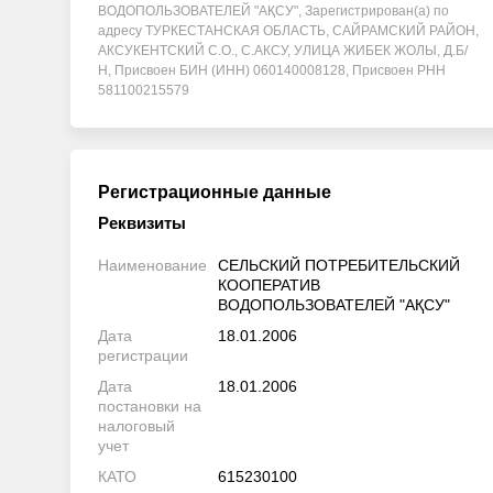
ВОДОПОЛЬЗОВАТЕЛЕЙ "АҚСУ", Зарегистрирован(а) по
адресу ТУРКЕСТАНСКАЯ ОБЛАСТЬ, САЙРАМСКИЙ РАЙОН,
АКСУКЕНТСКИЙ С.О., С.АКСУ, УЛИЦА ЖИБЕК ЖОЛЫ, Д.Б/
Н, Присвоен БИН (ИНН) 060140008128, Присвоен РНН
581100215579
Регистрационные данные
Реквизиты
Наименование
СЕЛЬСКИЙ ПОТРЕБИТЕЛЬСКИЙ
КООПЕРАТИВ
ВОДОПОЛЬЗОВАТЕЛЕЙ "АҚСУ"
Дата
18.01.2006
регистрации
Дата
18.01.2006
постановки на
налоговый
учет
КАТО
615230100