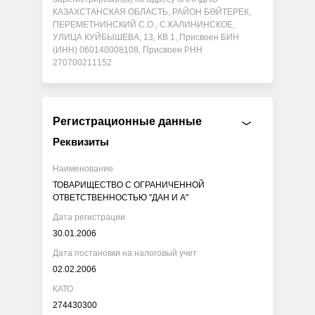
КАЗАХСТАНСКАЯ ОБЛАСТЬ, РАЙОН БӘЙТЕРЕК,
ПЕРЕМЕТНИНСКИЙ С.О., С.КАЛИНИНСКОЕ,
УЛИЦА КУЙБЫШЕВА, 13, КВ 1, Присвоен БИН
(ИНН) 060140008108, Присвоен РНН
270700211152
Регистрационные данные
Реквизиты
Наименование
ТОВАРИЩЕСТВО С ОГРАНИЧЕННОЙ
ОТВЕТСТВЕННОСТЬЮ "ДАН И А"
Дата регистрации
30.01.2006
Дата постановки на налоговый учет
02.02.2006
КАТО
274430300