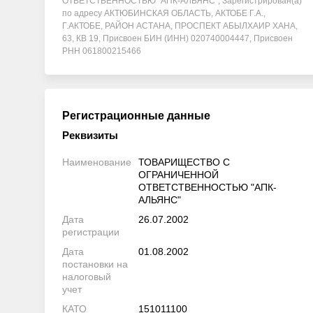
ОТВЕТСТВЕННОСТЬЮ "АПК-АЛЬЯНС", Зарегистрирован(а)
по адресу АКТЮБИНСКАЯ ОБЛАСТЬ, АКТОБЕ Г.А.,
Г.АКТОБЕ, РАЙОН АСТАНА, ПРОСПЕКТ АБЫЛХАИР ХАНА,
63, КВ 19, Присвоен БИН (ИНН) 020740004447, Присвоен
РНН 061800215466
Регистрационные данные
Реквизиты
Наименование
ТОВАРИЩЕСТВО С
ОГРАНИЧЕННОЙ
ОТВЕТСТВЕННОСТЬЮ "АПК-
АЛЬЯНС"
Дата
26.07.2002
регистрации
Дата
01.08.2002
постановки на
налоговый
учет
КАТО
151011100