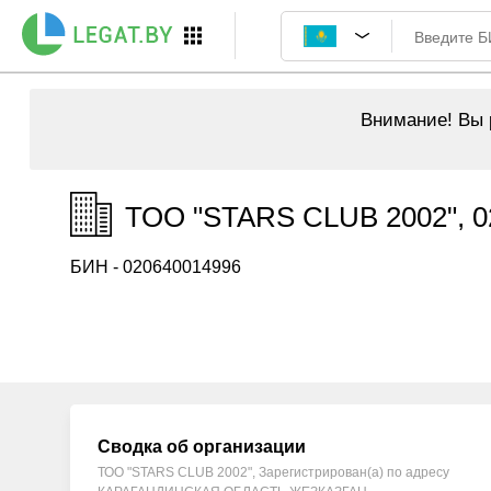
Внимание!
Вы р
ТОО "STARS CLUB 2002", 0
БИН - 020640014996
Сводка об организации
ТОО "STARS CLUB 2002", Зарегистрирован(а) по адресу